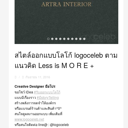
สไตล์ออกแบบโลโก้ logoceleb ตาม
แนวคิด Less is M O R E +
/
กันยายน 11, 2016
Creative Designer มือโปร
ขอโชว์ iDea
#รับออกแบบโลโก้
แบบมีเรื่องราว
#มีstoryTelling
สร้างพลังการจดจำให้องค์กร
หรือแบรนด์ร้านค้าและสินค้า^0^
สนใจดูผลงานออกแบบ เพิ่มเติมที่
www.logoceleb.net
หรือสนใจติดต่อ line@ : @logoceleb