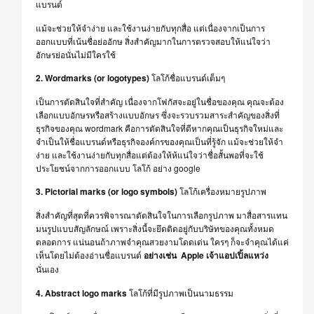
แบรนด์
แม้จะช่วยให้จำง่าย และใช้งานง่ายกับทุกสื่อ แต่เนื่องจากเป็นการ
ออกแบบที่เน้นชื่อย่ออักษ สิ่งสำคัญมากในการตรวจสอบให้แน่ใจว่า
อักษรย่อนั่นไม่มีใครใช้
2. Wordmarks (or logotypes)
โลโก้ชื่อแบรนด์เต็มๆ
เป็นการตัดสินใจที่สำคัญ
เนื่องจากโฟกัสจะอยู่ในชื่อของคุณ คุณจะต้อง
เลือกแบบอักษรหรือสร้างแบบอักษร ซึ่งจะรวบรวมสาระสำคัญของสิ่งที่
ธุรกิจของคุณ
wordmark คือการตัดสินใจที่ดีหากคุณเป็นธุรกิจใหม่และ
จำเป็นให้ชื่อแบรนด์หรือธุรกิจองค์กรของคุณเป็นที่รู้จัก แม้จะช่วยให้จำ
ง่าย และใช้งานง่ายกับทุกสื่อแต่ต้องให้ห้แน่ใจว่าชื่อสั้นพอที่จะใช้
ประโยชน์จากการออกแบบ โลโก้
อย่าง google
3. Pictorial marks (or logo symbols)
โลโก้เครื่องหมายรูปภาพ
สิ่งสำคัญที่สุดที่ควรพิจารณาตัดสินใจในการเลือกรูปภาพ มาสื่อสารแทน
มนรูปแบบสัญลักษณ์
เพราะสิ่งนี้จะยึดติดอยู่กับบริษัทของคุณทั้งหมด
ตลอดการ แน่นอนถ้าภาพจำคุณสวยงามโดดเด่น ใครๆ ก็จะจำคุณได้แค่
เห็นโดยไม่ต้องอ่านชื่อแบรนด์
อย่างเช่น Apple เจ้าแอปเปิ้ลแหว่ง
นั่นเอง
4. Abstract logo marks
โลโก้ที่มีรูปภาพเป็นนามธรรม