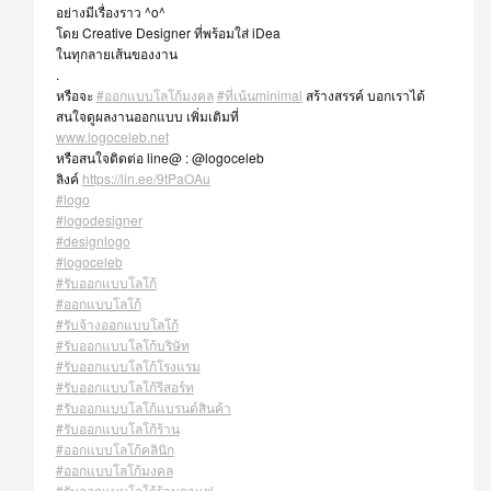
อย่างมีเรื่องราว ^o^
โดย Creative Designer ที่พร้อมใส่ iDea
ในทุกลายเส้นของงาน
.
หรือจะ
#ออกแบบโลโก้มงคล
#ที่เน้นminimal
สร้างสรรค์ บอกเราได้
สนใจดูผลงานออกแบบ เพิ่มเติมที่
www.logoceleb.net
หรือสนใจติดต่อ line@ : @logoceleb
ลิงค์
https://lin.ee/9tPaOAu
#logo
#logodesigner
#designlogo
#logoceleb
#รับออกแบบโลโก้
#ออกแบบโลโก้
#รับจ้างออกแบบโลโก้
#รับออกแบบโลโก้บริษัท
#รับออกแบบโลโก้โรงแรม
#รับออกแบบโลโก้รีสอร์ท
#รับออกแบบโลโก้แบรนด์สินค้า
#รับออกแบบโลโก้ร้าน
#ออกแบบโลโก้คลินิก
#ออกแบบโลโก้มงคล
#รับออกแบบโลโก้ร้านกาแฟ