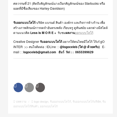
ศตวรรษที่ 21 (คิดถึงสัญลักษณ์นางเงือกสัญลักษณ์ของ Starbucks หรือ
ยอดที่มีชื่อเสียงของ Harley-Davidson)
รับออกแบบโลโก้
บริษัท แบรนด์ สินค้า องค์กร และกิจการห้างร้าน เพื่อ
สร้างภาพลักษณ์การจดจำอันทรงพลัง เรียบหรู ดูทันสมัย แตกต่างมีสไตล์
ตามแนวคิด
Less is M O R E +
รับชม
ผลงาน
ออกแบบโลโก้
Creative Designer
รับออกแบบโลโก้
อยากให้คนไทยมีโลโก้ โก้เก๋ gO
iNTER >> สนใจติดต่อ : IDLine : :
@logoceleb (ใส่ @ ด้วยครับ)
E-
mail : :
logoceleb@gmail.com ธันว์ Tel : : 0655399629
บทความ
/
logo design
,
รับออกแบบโลโก้
,
รับออกแบบโลโก้บริษัท
,
รับ
ออกแบบโลโก้สินค้า
,
ออกแบบโลโก้