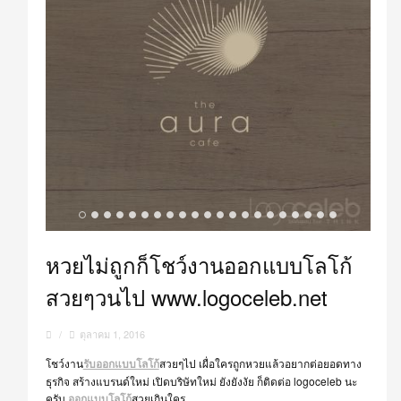
หวยไม่ถูกก็โชว์งานออกแบบโลโก้
สวยๆวนไป www.logoceleb.net
/
ตุลาคม 1, 2016
โชว์งาน
รับออกแบบโลโก้
สวยๆไป เผื่อใครถูกหวยแล้วอยากต่อยอดทาง
ธุรกิจ สร้างแบรนด์ใหม่ เปิดบริษัทใหม่ ยังยังงัย ก็ติดต่อ logoceleb นะ
ครับ
ออกแบบโลโก้
สวยเกินใคร