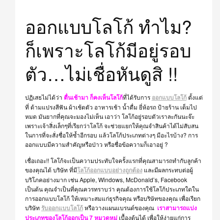
ออกแบบโลโก้ ทำไม?
ก็เพราะโลโก้มีอยู่รอบ
ตัว…ไม่เชื่อหันดูสิ !!
ปฏิเสธไม่ได้ว่า
ตื่นเช้ามา ก็คงเห็นโลโก้
ที่ได้รับการ
ออกแบบโลโก้
ตั้งแต่
ที่ ด้ามแปรงสีฟัน ผ้าเช้ดตัว อาหารเช้า น้ำดื่ม ยี่ห้อรถ ป้ายร้าน เต็มไป
หมด มันยากที่คุณจะมองไม่เห็น เอาว่า โลโก้อยู่รอบตัวเราละกันนะจ๊ะ
เพราะเจ้าสิ่งเล็กๆที่เรียกว่าโลโก้ จะช่วยแยกให้คุณจำสินค้าได้ไม่สับสน
ในการที่จะสั่งชื่อให้ซ้ำอีกรอบ
แล้ว
โลโก้ประเภทต่างๆ มีอะไรบ้าง?
การ
ออกแบบมีความสำคัญหรือป่าว หรือชื่อข้อความก็เอาอยู่ ?
เชื่อเถอะ!! โลโก้จะเป็นความประทับใจครั้งแรกที่คุณสามารถทำกับลูกค้า
ของคุณได้
บริษัท ที่มี
โลโก้ออกแบบอย่างถูกต้อง
และมีผลกระทบต่อผู้
บริโภคอย่างมาก เช่น Apple, Windows, McDonald’s, Facebook
เป็นต้น คุณจำเป็นที่คุณควรทราบว่า คุณต้องการใช้โลโก้ประเภทใดใน
การออกแบบโลโก้ ให้เหมาะสมแก่ธุรกิจคุณ หรือบริษัทของคุณ เพื่อเรียก
บริษัท
รับออกแบบโลโก้
หรือวางแผนแบรนด์ของคุณ
เราสามารถแบ่ง
ประเภทของโลโก้ออกเป็น 7 หมวดหมู่
เบื้องต้นได้ เพื่อให้ง่ายแก่การ