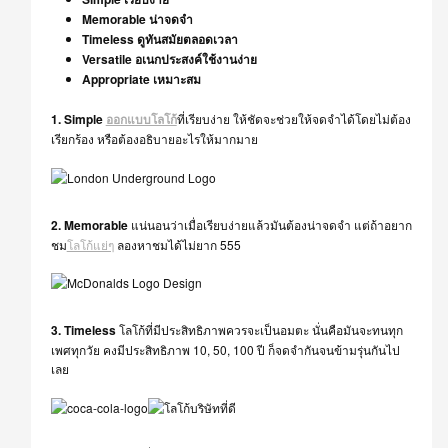
Memorable
น่าจดจำ
Timeless
ดูทันสมัยตลอดเวลา
Versatile
อเนกประสงค์
ใช้งานง่าย
Appropriate
เหมาะสม
1. Simple
ออกแบบโลโก้
ที่เรียบ
ง่าย ให้ชัดจะช่วยให้
จดจำได้
โดยไม่ต้อง
เรียกร้อง หรือต้องอธิบายอะไรให้มากมาย
2. Memorable
แน่นอนว่าเมื่อเรียบง่ายแล้วมันต้องน่าจดจำ แต่ถ้าอยาก
ชม
โลโก้แย่ๆ
ลองหาชมได้ไม่ยาก 555
3. Timeless
โลโก้
ที่มีประสิทธิภาพควรจะเป็นอมตะ นั่นคือมันจะทนทุก
เพศทุกวัย คงมีประสิทธิภาพ 10, 50, 100 ปี ก็จดจำกันจนข้ามรุ่นกันไป
เลย