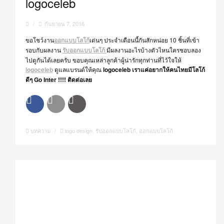
logoceleb
/
กันยายน 7, 2016
ขอโชว์งาน
ออกแบบโลโก้
เด่นๆ ประจำเดือนนี้กันสักหน่อย 10 ชิ้นที่เข้า
รอบกับผลงาน
รับออกแบบโลโก้
มีผลงานอะไรบ้างตัวไหนใครชอบลอง
ไปดูกันได้เลยครับ ขอบคุณเหล่าลูกค้าผู้น่ารักทุกท่านที่ไว้ใจให้
logoceleb
ดูแลแบรนด์ให้คุณ
logoceleb เราแค่อยากให้คนไทยมีโลโก้
ดีๆ Go Inter !!!! ติดต่อเลย
บทความ
/
logo design
,
รับออกแบบโลโก้
,
ออกแบบโลโก้