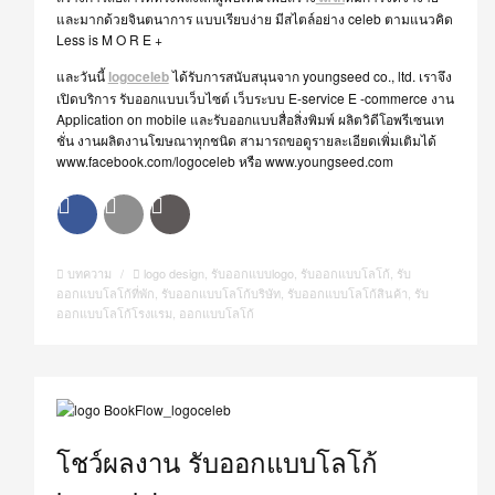
และมากด้วยจินตนาการ แบบเรียบง่าย มีสไตล์อย่าง celeb ตามแนวคิด
Less is M O R E +
และวันนี้
logoceleb
ได้รับการสนับสนุนจาก youngseed co., ltd. เราจึง
เปิดบริการ รับออกแบบเว็บไซต์ เว็บระบบ E-service E -commerce งาน
Application on mobile และรับออกแบบสื่อสิ่งพิมพ์ ผลิตวิดีโอพรีเซนเท
ชั่น งานผลิตงานโฆษณาทุกชนิด สามารถขอดูรายละเอียดเพิ่มเติมได้
www.facebook.com/logoceleb หรือ www.youngseed.com
บทความ
/
logo design
,
รับออกแบบlogo
,
รับออกแบบโลโก้
,
รับ
ออกแบบโลโก้ที่พัก
,
รับออกแบบโลโก้บริษัท
,
รับออกแบบโลโก้สินค้า
,
รับ
ออกแบบโลโก้โรงแรม
,
ออกแบบโลโก้
โชว์ผลงาน รับออกแบบโลโก้