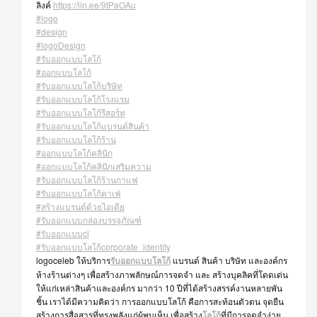
ลิงค์
https://lin.ee/9tPaOAu
#logo
#design
#logoDesign
#รับออกแบบโลโก้
#ออกแบบโลโก้
#รับออกแบบโลโก้บริษัท
#รับออกแบบโลโก้โรงแรม
#รับออกแบบโลโก้รีสอร์ท
#รับออกแบบโลโก้แบรนด์สินค้า
#รับออกแบบโลโก้ร้าน
#ออกแบบโลโก้คลินิก
#ออกแบบโลโก้คลินิกเสริมความ
#รับออกแบบโลโก้ร้านกาแฟ
#รับออกแบบโลโก้คาเฟ่
#สร้างแบรนด์ด้วยไอเดีย
#รับออกแบบกล่องบรรจุภัณฑ์
#รับออกแบบci
#รับออกแบบโลโก้corporate_identity
logoceleb ให้บริการ
รับออกแบบโลโก้
แบรนด์ สินค้า บริษัท และองค์กร
ห้างร้านต่างๆ เพื่อสร้างภาพลักษณ์การจดจำ และ สร้างบุคลิคที่โดดเด่น
ให้แก่เหล่าสินค้าและองค์กร มากว่า 10 ปีที่ได้สร้างสรรค์งานหลายพัน
ชิ้น เราได้มีความคิดว่า การออกแบบโลโก้ คือการสะท้อนตัวตน จุดยืน
สร้างการสื่อสารที่ทรงพลังแก่ผู้พบเห็น เพื่อสร้าง
โลโก้
ที่มีการจดจำง่าย