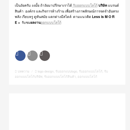
เป็นงัยครับ งงมั้ย ถ้างัยมาปรึกษาเราได้
รับออกแบบโลโก้
บริษัท
แบรนด์
สินค้า องค์กร และกิจการห้างร้าน เพื่อสร้างภาพลักษณ์การจดจำอันทรง
พลัง เรียบหรู ดูทันสมัย แตกต่างมีสไตล์ ตามแนวคิด
Less is M O R
E +
รับชม
ผลงาน
ออกแบบโลโก้
บทความ
/
logo design
,
รับออกแบบlogo
,
รับออกแบบโลโก้
,
รับ
ออกแบบโลโก้บริษัท
,
รับออกแบบโลโก้สินค้า
,
ออกแบบโลโก้