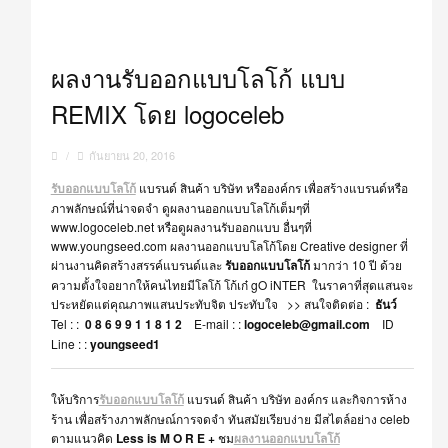
ผลงานรับออกแบบโลโก้ แบบ
REMIX โดย logoceleb
/
กันยายน 20, 2016
รับออกแบบโลโก้
แบรนด์ สินค้า บริษัท หรือองค์กร เพื่อสร้างแบรนด์หรือ
ภาพลักษณ์ที่น่าจดจำ ดูผลงานออกแบบโลโก้เต็มๆที่
www.logoceleb.net หรือดูผลงานรับออกแบบ อื่นๆที่
www.youngseed.com ผลงานออกแบบโลโก้โดย Creative designer ที่
ผ่านงานคิดสร้างสรรค์แบรนด์และ
รับออกแบบโลโก้
มากว่า 10 ปี ด้วย
ความตั้งใจอยากให้คนไทยมีโลโก้ โก้เก๋ gO iNTER ในราคาที่สุดแสนจะ
ประหยัดแต่คุณภาพแสนประทับจิต ประทับใจ >> สนใจติดต่อ :
ธันว์
Tel : :
0 8 6 9 9 1 1 8 1 2
E-mail : :
logoceleb@gmail.com
ID
Line : :
youngseed1
ให้บริการ
รับออกแบบโลโก้
แบรนด์ สินค้า บริษัท องค์กร และกิจการห้าง
ร้าน เพื่อสร้างภาพลักษณ์การจดจำ ทันสมัยเรียบง่าย มีสไตล์อย่าง celeb
ตามแนวคิด
Less is M O R E +
ชม
ผลงานออกแบบโลโก้