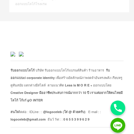
ออกแบบโลโก้โรงแรม
บริษัท รับออกแบบโลโก้แบรนด์สินค้า ร้านอาหาร
รับออกแบบโลโก้
รับ
เพื่อสร้างอัตลักษณ์ภาพจดจำอันทรงพลัง เรียบหรู
ออกแบบci corporate identity
ดูทันสมัย แตกต่างมีสไตล์ ตามแนวคิด
ออกแบบโดย
Less is M O R E +
Creative Designer มืออาชีพประสบการณ์มากกว่า 10 ปี
เราแค่อยากให้คนไทยมี
โลโก้ โก้เก๋ gO iNTER
ติดต่อ : IDLine : :
E-mail : :
สนใจ
@logoceleb (ใส่ @ ด้วยครับ)
ธันว์ Tel : :
logoceleb@gmail.com
0 6 5 5 3 9 9 6 2 9