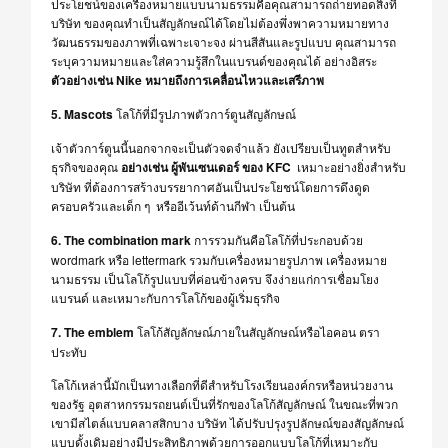
ประโยชน์ของเครื่องหมายแบบนามธรรมคือคุณสามารถถ่ายทอดสิ่งที่
บริษัท ของคุณทำเป็นสัญลักษณ์ได้โดยไม่ต้องพึ่งพาความหมายทาง
วัฒนธรรมของภาพที่เฉพาะเจาะจง
ผ่านสีสันและรูปแบบ คุณสามารถ
ระบุความหมายและใส่ความรู้สึกในแบรนด์ของคุณได้ อย่างอิสระ
ตัวอย่างเช่น Nike หมายถึงการเคลื่อนไหวและเสรีภาพ
5. Mascots
โลโก้ที่มีรูปภาพตัวการ์ตูนสัญลักษณ์
เจ้าตัวการ์ตูนนี้นอกจากจะเป็นตัวจดจำแล้ว ยังเปรียบเป็นทูตสำหรับ
ธุรกิจของคุณ
อย่างเช่น ผู้พันเซนเดอร์ ของ KFC
เหมาะอย่างยิ่งสำหรับ
บริษัท ที่ต้องการสร้างบรรยากาศอันเป็นประโยชน์โดยการดึงดูด
ครอบครัวและเด็ก ๆ หรืออีเว้นท์ด้านกีฬา เป็นต้น
6. The combination mark
การรวมกันคือโลโก้ที่ประกอบด้วย
wordmark หรือ lettermark รวมกับเครื่องหมายรูปภาพ เครื่องหมาย
นามธรรม เป็นโลโก้รูปแบบที่ค่อนข้างครบ จึงง่ายแก่การเชื่อมโยง
แบรนด์ และเหมาะกับการโลโก้ของผู้เริ่มธุรกิจ
7. The emblem
โลโก้
สัญลักษณ์ภายในสัญลักษณ์หรือไอคอน ตรา
ประทับ
โลโก้เหล่านี้มักเป็นทางเลือกที่ดีสำหรับโรงเรียนองค์กรหรือหน่วยงาน
ของรัฐ อุตสาหกรรมรถยนต์เป็นที่รักของโลโก้สัญลักษณ์ ในขณะที่พวก
เขามีสไตล์แบบคลาสสิกบาง บริษัท ได้ปรับปรุงรูปลักษณ์ของสัญลักษณ์
แบบดั้งเดิมอย่างมีประสิทธิภาพด้วยการออกแบบโลโก้ที่เหมาะกับ