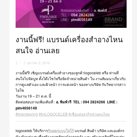
งานนี้ฟรี! แบรนด์เครื่องสำอางไหน
สนใจ อ่านเลย
/
ตุลาคม 3, 2016
งานนี้ฟรี! เชิญแบรนด์เครื่องสำอางของลูกค้าlogoceleb หรือ ท่านที่
สนใจไปจัดบูท ตั้งโต๊ะโชว์หรือจัดจำหน่ายสินค้า ใน งานสัมมนาเกี่ยวกับ
การดูแลตัวเอง และผิวหน้า การแต่งหน้า ของทางบริษัท กับวิทยากรสาว
ไฮโซ
วันงาน 19 – 21 ต.ค. นี้
ติดต่อสอบถามเพิ่มเติมที่ :
อ. พิมพ์วรี TEL : 094 2824266 LINE :
pim4656149
#
brandspring
#
byLOGOCELEB
#
เชื่อมต่อธุรกิจช่วยคนไทย
logoceleb ให้บริการ
รับออกแบบโลโก้
แบรนด์ สินค้า บริษัท และองค์กร
ห้างร้านต่างๆ เพื่อสร้างภาพลักษณ์การจดจำ และ สร้างบุคลิคที่โดดเด่น