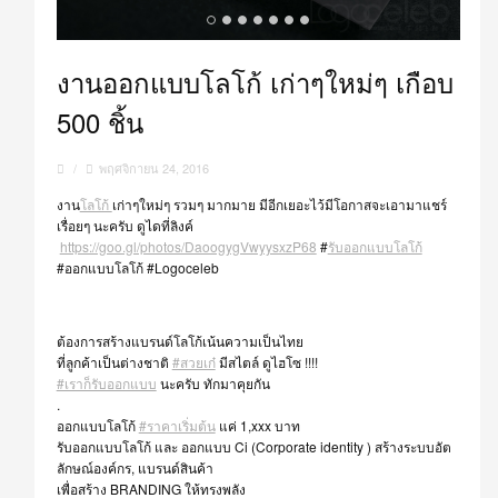
งานออกแบบโลโก้ เก่าๆใหม่ๆ เกือบ
500 ชิ้น
/
พฤศจิกายน 24, 2016
งาน
โลโก้
เก่าๆใหม่ๆ รวมๆ มากมาย มีอีกเยอะไว้มีโอกาสจะเอามาแชร์
เรื่อยๆ นะครับ ดูไดที่ลิงค์
https://goo.gl/photos/DaoogygVwyysxzP68
#
รับออกแบบโลโก้
#ออกแบบโลโก้
#Logoceleb
ต้องการสร้างแบรนด์โลโก้เน้นความเป็นไทย
ที่ลูกค้าเป็นต่างชาติ
#สวยเก๋
มีสไตล์ ดูไฮโซ !!!!
#เราก็รับออกแบบ
นะครับ ทักมาคุยกัน
.
ออกแบบโลโก้
#ราคาเริ่มต้น
แค่ 1,xxx บาท
รับออกแบบโลโก้ และ ออกแบบ Ci (Corporate identity ) สร้างระบบอัต
ลักษณ์องค์กร, แบรนด์สินค้า
เพื่อสร้าง BRANDING ให้ทรงพลัง