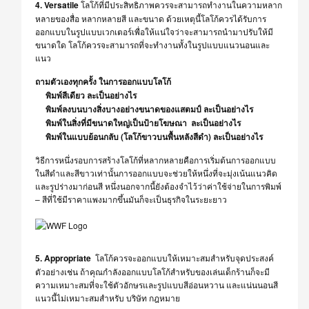
4. Versatile
โลโก้ที่มีประสิทธิภาพควรจะสามารถทำงานในความหลาก
หลายของสื่อ หลากหลายสี และขนาด
ด้วยเหตุนี้
โลโก้ควรได้รับการ
ออกแบบในรูปแบบเวกเตอร์เพื่อให้แน่ใจว่าจะสามารถนำมาปรับให้
มี
ขนาดใด
โลโก้
ควรจะสามารถที่จะทำงานทั้งในรูปแบบ
แนวนอนและ
แนว
ถามตัวเองทุกครั้ง ในการออกแบบโลโก้
พิมพ์สี
เดียว ละเป็นอย่างไร
พิมพ์ลงบน
บางสิ่งบางอย่าง
ขนาดของแสตมป์
ละเป็นอย่างไร
พิมพ์ในสิ่งที่
มีขนาดใหญ่เป็น
ป้ายโฆษณา
ละเป็นอย่างไร
พิมพ์ในแบบย้อนกลับ (โลโก้ขาวบนพื้นหลังสีดำ)
ละเป็นอย่างไร
วิธีการหนึ่งรอบการสร้างโลโก้ที่หลากหลายคือการเริ่มต้นการออกแบบ
ในสีดำและสีขาวเท่านั้นการออกแบบจะช่วยให้หนึ่งที่จะมุ่งเน้นแนวคิด
และรูปร่างมาก่อนสี หนึ่งนอกจากนี้ยังต้องจำไว้ว่าค่าใช้จ่ายในการพิมพ์
– สีที่ใช้มีราคาแพงมากขึ้นมันก็จะเป็นธุรกิจในระยะยาว
5. Appropriate
โลโก้ควรจะออกแบบให้เหมาะสมสำหรับจุดประสงค์
ตัวอย่างเช่น ถ้า
คุณกำลังออกแบบโลโก้สำหรับของเล่นเด็กร้าน
ก็จะมี
ความ
เหมาะสมที่จะใช้
ตัวอักษร
และ
รูปแบบสีอ่อนหวาน และแน่นนอนสี
แนวนี้ไม่
เหมาะสมสำหรับ
บริษัท กฎหมาย