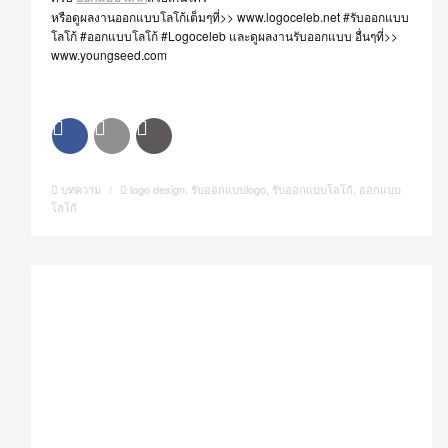
หรือดูผลงานออกแบบโลโก้เต็มๆที่>> www.logoceleb.net ‪#‎รับออกแบบ
โลโก้‬ ‪#‎ออกแบบโลโก้‬ ‪#‎Logoceleb‬ และดูผลงานรับออกแบบ อื่นๆที่>>
www.youngseed.com
บทความ
/
logo design
,
รับออกแบบlogo
,
รับออกแบบโลโก้
,
ออกแบบ
โลโก้