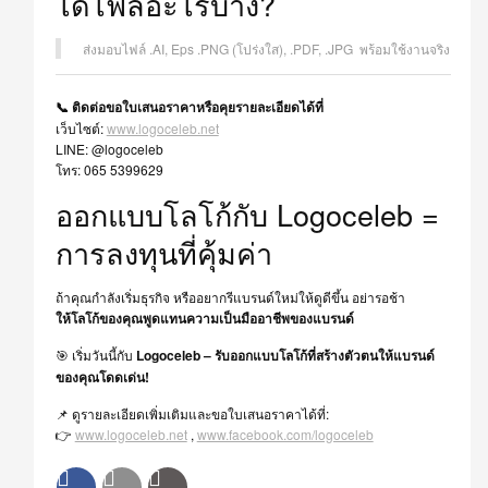
ได้ไฟล์อะไรบ้าง?
ส่งมอบไฟล์ .AI, Eps .PNG (โปร่งใส), .PDF, .JPG พร้อมใช้งานจริง
📞 ติดต่อขอใบเสนอราคาหรือคุยรายละเอียดได้ที่
เว็บไซต์:
www.logoceleb.net
LINE: @logoceleb
โทร: 065 5399629
ออกแบบโลโก้กับ Logoceleb =
การลงทุนที่คุ้มค่า
ถ้าคุณกำลังเริ่มธุรกิจ หรืออยากรีแบรนด์ใหม่ให้ดูดีขึ้น อย่ารอช้า
ให้โลโก้ของคุณพูดแทนความเป็นมืออาชีพของแบรนด์
🎯 เริ่มวันนี้กับ
Logoceleb – รับออกแบบโลโก้ที่สร้างตัวตนให้แบรนด์
ของคุณโดดเด่น!
📌 ดูรายละเอียดเพิ่มเติมและขอใบเสนอราคาได้ที่:
👉
www.logoceleb.net
,
www.facebook.com/logoceleb