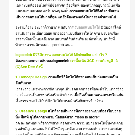
เฉพาะบนสื่อออนไลน์ที่มีข้อจำจัดเรื่องพื้นที่ ของหน้าจออุปกรณ์ เพเพื่อ
แสดงผลบนแพลตฟอร์มต่างๆ ดังนั้น
การออกแบบโลโก้จึงต้อง ชัดเจน
เน้นการลดทอนให้มากที่สุด แต่ยังต้องทรงพลังในการจดจำเสมอไป
จะง่ายก็ง่าย จะยากก็ว่ายาก แต่กับการ
รับออกแบบโลโก้
มินิมอลสไตล์
งานยิ่งรายละเอียดน้อยแต่ต้องออกแบบสื่อสารให้ได้ครบ บ่งบอกเรื่อง
ราวสะท้อนทั้งหมดถึงตัวตนแบรนด์สินค้าหรือ องค์กรนั้นๆ เป็นสิ่งที่
ท้าทายความคิดของ logoceleb เสมอ
logoceleb มีวิธีคิดงาน ออกแบบโลโก้ Minimalist อย่างไร ?
ต้องขอบอกความลับของlogoceleb
เรานั้นเน้น 3CD งานต้องดูดี 3
(C)See Dee ดังนี้
1. Concept Design
เราจะยึดวิธีคิดโลโก้จากคอนเซ็บก่อนเสมอเป็น
อันดับแรก
เราจะวางแนวทางการคิด หาจุดเน้น จุดแตกต่าง เพื่อจะนำไปแตกสร้าง
การสื่อสารเป็นภาพ หรือสร้างตัวอักษร เ
พื่อยึดเป็นแก่นแนวทางหรือแก่น
เรื่องราว
ของโลโก้บริษัท โลโก้แบรนด์ หรือกิจการห้างร้าน
2. Creative Design
สไตล์ลายเส้น การฟิกการออกแบบต้อง เรียบง่าย
นิ่ง มีเส่ห์ ดูได้ความหมาย น้อยแต่มาก “less is more”
ลด ละ ตัดทอน หรือการผสาน สอดแทรก ความหมายต่างในชิ้นงานตาม
จุดสำคัญ แน่นอนครับไม่ใช่มั่วๆ แต่ต้องสวย ตามองค์ประกอบ และยังดู
ออกว่าเป็นภาพที่ต้องการสื่อสารอะไร และที่สำคัญ ไม่ว่าจะปรับขนาด