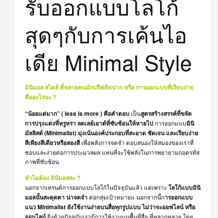
รับออกแบบโลโก้
สุดๆกับการเค้นไอ
เดีย Minimal Style
มินิมอล สไตล์ ที่หลายคนมักบรีฟติดปาก หรือ การออกแบบที่เรียบง่าย
คืออะไรนะ ?
“น้อยแต่มาก” ( less is more ) คือคำตอบ
เป็น
สูตรสร้างสรรค์ที่ขจัด
การปรุงแต่งที่หรูหรา
ลดเลย์เอาต์ที่ซับซ้อนให้หายไป
การออกแบบ
มินิ
มัลลิสต์ (Minimalist) มุ่งเน้นองค์ประกอบที่สะอาด ชัดเจน และเรียบง่าย
สีเพียงสีเดียวหรือสองสี
เพื่อพลังการจดจำ ตอบสนองให้สมองของเราที่
ชอบและง่ายต่อการประมวลผล แทนที่จะใช้พลังในการพยายามถอดรหัส
ภาพที่ซับซ้อน
ทำไมต้อง มินิมอลละ ?
นอกจากเทรนด์การออกแบบโลโก้ในปัจจุบันแล้ว แต่เพราะ
โลโก้แบบมินิ
มอลนั้นสะดุดตา น่าจดจำ
ต่อกลุ่มเป้าหมายแ นอกจากนี้ก
ารออกแบบ
แนว Minimalist
ยังใช้งานง่ายบนสื่อทุกรูปแบบ ไม่ว่าจะออฟไลน์ หรือ
ออนไลน์
ยิ่งด้วยปัจจุบันเรามีการใช้งานบนพื้นที่สื่อ ที่หลากหลาย โดย