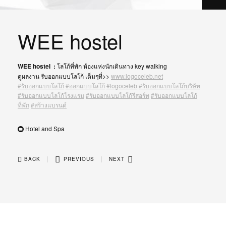
WEE hostel
WEE hostel :
โลโก้ที่พัก ห้องแห่งนักเดินทาง key walking
ดูผลงาน รับออกแบบโลโก้ เต็มๆที่>>
www.logoceleb.net
#
รับออกแบบโลโก้
#
ออกแบบโลโก้
#
logoceleb
#
รับออกแบบโลโก้บริษัท
#
รับออกแบบโลโก้โรงแรม
#
รับออกแบบโลโก้รีสอร์ท
#
รับออกแบบโลโก้
ที่พัก
#
สร้างแบรนด์
Hotel and Spa
|
|
BACK
PREVIOUS
NEXT