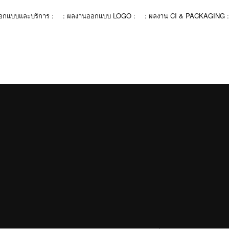
ออกแบบและบริการ :
: ผลงานออกแบบ LOGO :
: ผลงาน CI & PACKAGING :