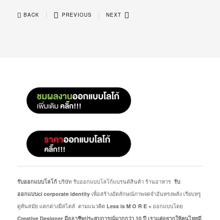
|
|
BACK
PREVIOUS
NEXT
บริษัท รับออกแบบโลโก้แบรนด์สินค้า ร้านอาหาร
รับออกแบบโลโก้
รับ
เพื่อสร้างอัตลักษณ์ภาพจดจำอันทรงพลัง เรียบหรู
ออกแบบci corporate identity
ดูทันสมัย แตกต่างมีสไตล์ ตามแนวคิด
ออกแบบโดย
Less is M O R E +
Creative Designer มืออาชีพประสบการณ์มากกว่า 10 ปี
เราแค่อยากให้คนไทยมี