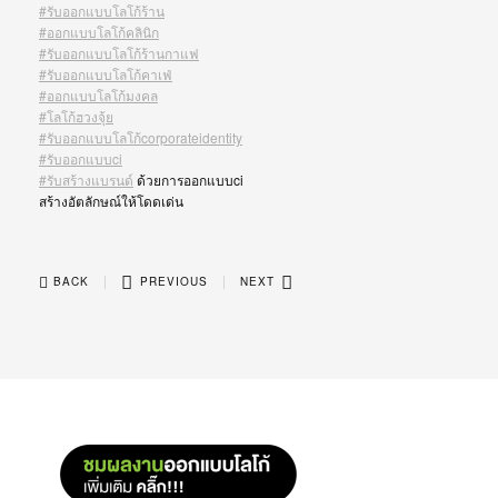
#รับออกแบบโลโก้ร้าน
#ออกแบบโลโก้คลินิก
#รับออกแบบโลโก้ร้านกาแฟ
#รับออกแบบโลโก้คาเฟ่
#ออกแบบโลโก้มงคล
#โลโก้ฮวงจุ้ย
#รับออกแบบโลโก้corporateidentity
#รับออกแบบci
#รับสร้างแบรนด์
ด้วยการออกแบบci
สร้างอัตลักษณ์ให้โดดเด่น
|
|
BACK
PREVIOUS
NEXT