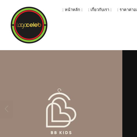
: หน้าหลัก :
: เกี่ยวกับเรา :
: ราคาค่า