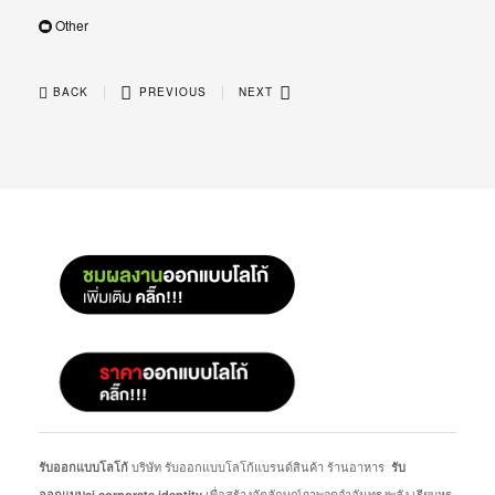
Other
|
|
BACK
PREVIOUS
NEXT
บริษัท รับออกแบบโลโก้แบรนด์สินค้า ร้านอาหาร
รับออกแบบโลโก้
รับ
เพื่อสร้างอัตลักษณ์ภาพจดจำอันทรงพลัง เรียบหรู
ออกแบบci corporate identity