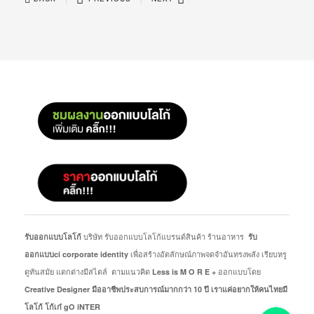
บริษัท รับออกแบบโลโก้แบรนด์สินค้า ร้านอาหาร
รับออกแบบโลโก้
รับ
เพื่อสร้างอัตลักษณ์ภาพจดจำอันทรงพลัง เรียบหรู
ออกแบบci corporate identity
ดูทันสมัย แตกต่างมีสไตล์ ตามแนวคิด
ออกแบบโดย
Less is M O R E +
Creative Designer มืออาชีพประสบการณ์มากกว่า 10 ปี
เราแค่อยากให้คนไทยมี
โลโก้ โก้เก๋ gO iNTER