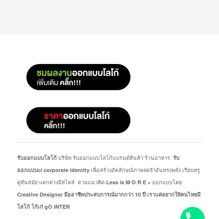
บริษัท รับออกแบบโลโก้แบรนด์สินค้า ร้านอาหาร
รับออกแบบโลโก้
รับ
เพื่อสร้างอัตลักษณ์ภาพจดจำอันทรงพลัง เรียบหรู
ออกแบบci corporate identity
ดูทันสมัย แตกต่างมีสไตล์ ตามแนวคิด
ออกแบบโดย
Less is M O R E +
Creative Designer มืออาชีพประสบการณ์มากกว่า 10 ปี
เราแค่อยากให้คนไทยมี
โลโก้ โก้เก๋ gO iNTER