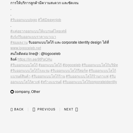
การให้บริการลูกค้ามีความสะดวก และชัดเจน
.
.
#รับออกแบบlogo
#ใส่iDeaทุกjob
.
#แค่อยากออกแบบให้แบรนด์ไทยเท่ห์
#เก๋เก๋รับออกแบบราคาเบาเบา
#ชมผลงาน
รับออกแบบโลโก้ และ corporate identity design ได้ที่
www.logoceleb.net
สนใจติดต่อ line@ : @logoceleb
ลิงค์
https://lin.ee/9tPaOAu
#รับออกแบบโลโก้
#ออกแบบโลโก้
#logoceleb
#รับออกแบบโลโก้บริษัท
#รับออกแบบโลโก้โรงแรม
#รับออกแบบโลโก้รีสอร์ท
#รับออกแบบโลโก้
แบรนด์สินค้า
#รับออกแบบโลโก้ร้าน
#รับออกแบบโลโก้ร้านกาแฟ
#รับ
ออกแบบโลโก้คาเฟ่
#สร้างแบรนด์
#รับออกแบบโลโก้corporateidentity
company, Other
|
|
BACK
PREVIOUS
NEXT