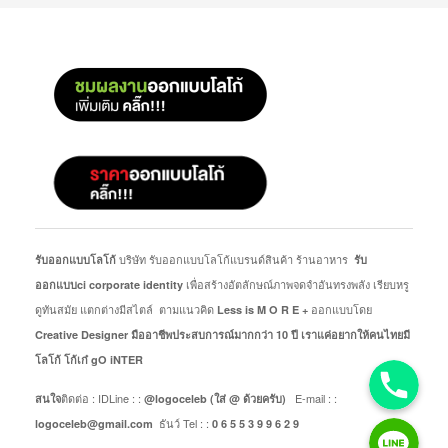
บริษัท รับออกแบบโลโก้แบรนด์สินค้า ร้านอาหาร
รับออกแบบโลโก้
รับ
เพื่อสร้างอัตลักษณ์ภาพจดจำอันทรงพลัง เรียบหรู
ออกแบบci corporate identity
ดูทันสมัย แตกต่างมีสไตล์ ตามแนวคิด
ออกแบบโดย
Less is M O R E +
Creative Designer มืออาชีพประสบการณ์มากกว่า 10 ปี
เราแค่อยากให้คนไทยมี
โลโก้ โก้เก๋ gO iNTER
ติดต่อ : IDLine : :
E-mail : :
สนใจ
@logoceleb (ใส่ @ ด้วยครับ)
ธันว์ Tel : :
logoceleb@gmail.com
0 6 5 5 3 9 9 6 2 9