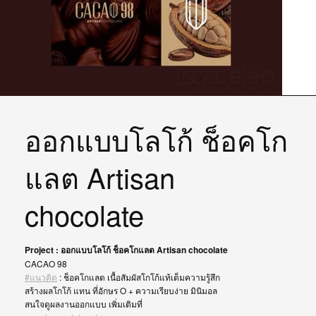
ออกแบบโลโก้ ช็อคโก
แลต Artisan
chocolate
Project : ออกแบบโลโก้ ช็อคโกแลต Artisan chocolate
CACAO 98
#แนวคิด
: ช็อคโกแลต เนื้อสัมผัสโกโก้แท้เต็มความรู้สึก
สร้างผลโกโก้ แทน ที่อักษร O + ความเรียบง่าย มินิมอล
สนใจดูผลงานออกแบบ เพิ่มเติมที่