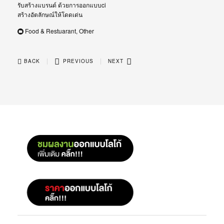
รับสร้างแบรนด์ ด้วยการออกแบบci
สร้างอัตลักษณ์ให้โดดเด่น
Food & Restuarant, Other
|
|
BACK
PREVIOUS
NEXT