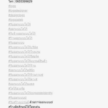
โทร : 0655399629
#logo
#logodesigner
#designlogo
#logoceleb
#รับออกแบบโลโก้
#ออกแบบโลโก้
#รับจ้างออกแบบโลโก้
#ร้านออกแบบโลโก้
#รับออกแบบ
#รับออกแบบโลโก้บริษัท
#รับออกแบบโลโก้โรงแรม
#รับออกแบบโลโก้รีสอร์ท
#รับออกแบบโลโก้แบรนด์สินค้า
#รับออกแบบโลโก้ร้าน
#ออกแบบโลโก้คลินิก
#รับออกแบบโลโก้ร้านกาแฟ
#รับออกแบบโลโก้คาเฟ่
#ออกแบบโลโก้มงคล
#โลโก้ฮวงจุ้ย
#รับออกแบบโลโก้corporateidentity
#รับออกแบบci
#รับสร้างแบรนด์
ด้วยการออกแบบci
สร้างอัตลักษณ์ให้โดดเด่น