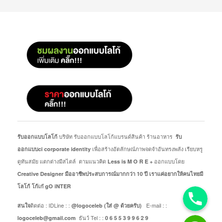
บริษัท รับออกแบบโลโก้แบรนด์สินค้า ร้านอาหาร
รับออกแบบโลโก้
รับ
เพื่อสร้างอัตลักษณ์ภาพจดจำอันทรงพลัง เรียบหรู
ออกแบบci corporate identity
ดูทันสมัย แตกต่างมีสไตล์ ตามแนวคิด
ออกแบบโดย
Less is M O R E +
Creative Designer มืออาชีพประสบการณ์มากกว่า 10 ปี
เราแค่อยากให้คนไทยมี
โลโก้ โก้เก๋ gO iNTER
ติดต่อ : IDLine : :
E-mail : :
สนใจ
@logoceleb (ใส่ @ ด้วยครับ)
ธันว์ Tel : :
logoceleb@gmail.com
0 6 5 5 3 9 9 6 2 9