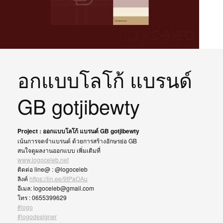
อกแบบโลโก้ แบรนด์
GB gotjibewty
Project : ออกแบบโลโก้ แบรนด์ GB gotjibewty
เน้นการจดจำแบรนด์ ด้วยการสร้างอักษรย่อ GB
สนใจดูผลงานออกแบบ เพิ่มเติมที่
www.logoceleb.net
ติดต่อ line@ : @logoceleb
ลิงค์
https://lin.ee/9tPaOAu
อีเมล: logoceleb@gmail.com
โทร : 0655399629
#logo
#logodesigner