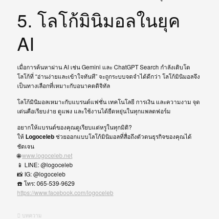
5. โลโก้มินิมอลในยุค
AI
เมื่อการค้นหาผ่าน AI เช่น Gemini และ ChatGPT Search กำลังเติบโต
โลโก้ที่ “อ่านง่ายและเข้าใจทันที” จะถูกระบบจดจำได้ดีกว่า โลโก้มินิมอลจึง
เป็นทางเลือกที่เหมาะกับอนาคตดิจิทัล
โลโก้มินิมอลเหมาะกับแบรนด์แฟชั่น เทคโนโลยี การเงิน และความงาม จุด
เด่นคือเรียบง่าย ดูแพง และใช้งานได้ยืดหยุ่นในทุกแพลตฟอร์ม
อยากให้แบรนด์ของคุณดูเรียบแต่หรูในทุกมิติ?
ให้
Logoceleb
ช่วยออกแบบโลโก้มินิมอลที่สื่อถึงตัวตนธุรกิจของคุณได้
ชัดเจน
🌐
www.logoceleb.net
📱 LINE: @logoceleb
📸 IG: @logoceleb
☎️ โทร: 065-539-9629
https://www.facebook.com/logoceleb
บทความ