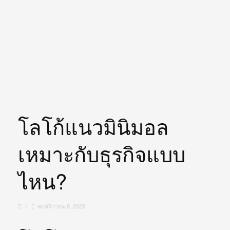
โลโก้แนวมินิมอล
เหมาะกับธุรกิจแบบ
ไหน?
/
พฤศจิกายน 8, 2025