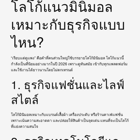
โลโก้แนวมินิมอล
เหมาะกับธุรกิจแบบ
ไหน?
“เรียบแต่ดูแพง” คือคำที่คนส่วนใหญ่ใช้บรรยายโลโก้มินิมอล โลโก้แนวนี้
กำลังเป็นที่นิยมอย่างมากในปี 2026 เพราะดูทันสมัย เข้ากับทุกแพลตฟอร์ม
และใช้งานได้ยาวนานโดยไม่ตกเทรนด์
1. ธุรกิจแฟชั่นและไลฟ์
สไตล์
โลโก้มินิมอลเหมาะกับแบรนด์เสื้อผ้า เครื่องประดับ หรือร้านคาเฟ่แฟชั่น
เพราะเน้นความสะอาดตา และปล่อยให้สินค้าเป็นจุดเด่น แทนที่จะเป็นโลโก้
ที่แย่งความสนใจ