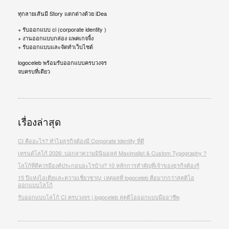
ทุกลายเส้นมี Story แตกต่างด้วย iDea
+ รับออกแบบ ci (corporate identity )
+ งานออกแบบกล่อง แพคเกจจิ้ง
+ รับออกแบบและจัดทำเว็บไซต์
logoceleb พร้อมรับออกแบบครบวงจร
จบครบที่เดียว
เรื่องล่าสุด
CI คืออะไร? ทำไมธุรกิจต้องมี Corporate Identity ที่ดี
เทรนด์โลโก้ 2026: บอกลาความมินิมอลสู่ Maximalist & Custom Typography ?
โลโก้ที่ดีควรมีองค์ประกอบอะไรบ้าง? 10 หลักการสำคัญที่เจ้าของธุรกิจต้องรู้
15 ปีแห่งไอเดียและความเชี่ยวชาญ: เหตุผลที่ logoceleb คือมากกว่าสตูดิโอ
ออกแบบโลโก้
รับออกแบบโลโก้ CI ครบวงจร | logoceleb สตูดิโอออกแบบมืออาชีพ