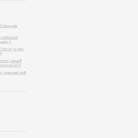
มี Corporate
ามมินิมอลสู่
raphy ?
ะไรบ้าง? 10 หลัก
ู้
วชาญ: เหตุผลที่
โอออกแบบโลโก้
| logoceleb สตูดิ