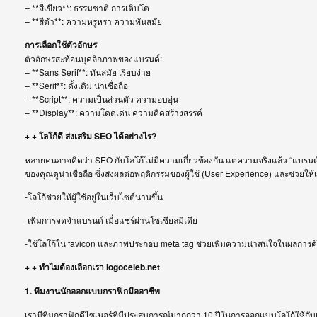
– **สีเขียว**: ธรรมชาติ การเติบโต
– **สีดำ**: ความหรูหรา ความทันสมัย
การเลือกใช้ตัวอักษร
ตัวอักษรสะท้อนบุคลิกภาพของแบรนด์:
– **Sans Serif**: ทันสมัย เรียบง่าย
– **Serif**: ดั้งเดิม น่าเชื่อถือ
– **Script**: ความเป็นส่วนตัว ความอบอุ่น
– **Display**: ความโดดเด่น ความคิดสร้างสรรค์
+ + โลโก้ดี ส่งเสริม SEO ได้อย่างไร?
หลายคนอาจคิดว่า SEO กับโลโก้ไม่มีความเกี่ยวข้องกัน แต่ความจริงแล้ว “แบรนด์” ท
ของคุณดูน่าเชื่อถือ ซึ่งส่งผลต่อพฤติกรรมของผู้ใช้ (User Experience) และช่วยให้เ
-โลโก้ช่วยให้ผู้ใช้อยู่ในเว็บไซต์นานขึ้น
-เพิ่มการจดจำแบรนด์ เมื่อแชร์ผ่านโซเชียลมีเดีย
-ใช้โลโก้ใน favicon และภาพประกอบ meta tag ช่วยเพิ่มความน่าสนใจในผลการค
+ + ทำไมต้องเลือกเรา logoceleb.net
1. ทีมงานนักออกแบบกราฟิกมืออาชีพ
เรามีทีมกราฟิกดีไซเนอร์ที่มีประสบการณ์มากกว่า 10 ปีในการออกแบบโลโก้ให้กั