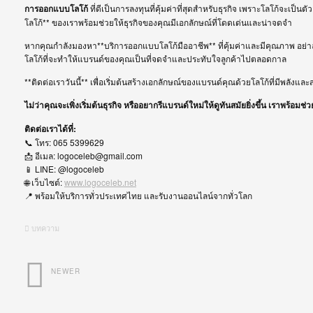
การออกแบบโลโก้
ที่ดีเป็นการลงทุนที่คุ้มค่าที่สุดสำหรับธุรกิจ เพราะโลโก้จะ
โลโก้** ของเราพร้อมช่วยให้ธุรกิจของคุณมีเอกลักษณ์ที่โดดเด่นและน่าจดจำ
หากคุณกำลังมองหา**บริการออกแบบโลโก้มืออาชีพ** ที่คุ้มค่าและมีคุณภาพ อย่าลั
โลโก้ที่จะทำให้แบรนด์ของคุณเป็นที่จดจำและประทับใจลูกค้าไปตลอดกาล
**ติดต่อเราวันนี้** เพื่อเริ่มต้นสร้างเอกลักษณ์ของแบรนด์คุณด้วยโลโก้ที่มีพลังแ
ไม่ว่าคุณจะเพิ่งเริ่มต้นธุรกิจ หรืออยากรีแบรนด์ใหม่ให้ดูทันสมัยยิ่งขึ้น เราพร้อ
ติดต่อเราได้ที่:
📞 โทร: 065 5399629
📩 อีเมล: logoceleb@gmail.com
📱 LINE: @logoceleb
🌐 เว็บไซต์:
www.logoceleb.net
📍 พร้อมให้บริการทั่วประเทศไทย และรับงานออนไลน์จากทั่วโลก
บทความ
NEWER