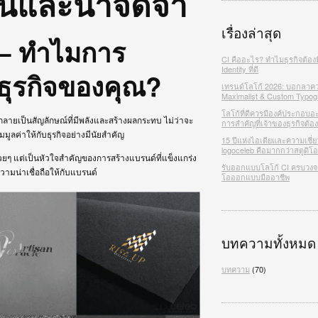
ด่นและน่าจดจำ
เรื่องล่าสุด
 – ทำไมการ
CI คืออะไร? ทำไมธุรกิจต้อง
Identity ที่ดี
ธุรกิจของคุณ?
เทรนด์โลโก้ 2026: บอกลาคว
Maximalist & Custom Typog
โลโก้ที่ดีควรมีองค์ประกอบอ
ลายเป็นสัญลักษณ์ที่มีพลังและสร้างผลกระทบ ไม่ว่าจะ
การสำคัญที่เจ้าของธุรกิจต้องร
มมูลค่าให้กับธุรกิจอย่างมีนัยสำคัญ
15 ปีแห่งไอเดียและความเชี่ย
logoceleb คือมากกว่าสตูดิ
สวยๆ แต่เป็นหัวใจสำคัญของการสร้างแบรนด์ที่แข็งแกร่ง
รับออกแบบโลโก้ CI ครบวงจร 
ามน่าเชื่อถือให้กับแบรนด์
โอออกแบบมืออาชีพ
บทความทั้งหมด
บทความ
(70)