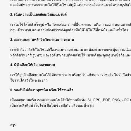
และศิลป์ของการออกแบบโลโก้ที่ไม่ใช่แค่ดูดี แต่สามารถสื่อสารแนวคิดของธุรกิจไ
2. เน้นความเป็นเอกลักษณ์ของแบรนด์
เราไม่ใช้โลโก้สำเร็จรูป หรือ Template จากที่อื่น ทุกผลงานคือการออกแบบเฉพาะส
กลุ่มเป้าหมาย และความต้องการของลูกค้า เพื่อให้ได้โลโก้ที่ตรงใจและไม่ซ้ำใคร
3. ออกแบบตามหลักจิตวิทยาและการตลาด
เราเข้าใจว่าโลโก้ไม่ใช่แค่เรื่องของความสวยงาม แต่ต้องสามารถกระตุ้นอารมณ์
หลักจิตวิทยาสี รูปทรง และองค์ประกอบที่ส่งเสริมให้แบรนด์ของคุณดูน่าเชื่อถือแล
4. มีตัวเลือกให้เลือกหลายแบบ
เราให้ลูกค้าเลือกแบบโลโก้ได้หลากหลาย พร้อมปรับแก้จนกว่าจะพอใจ ไม่จำกัดจำนวนค
ใช้งานได้จริงในระยะยาว
5. รองรับไฟล์ครบทุกชนิด พร้อมใช้งานจริง
เมื่อออกแบบเสร็จ เราจะส่งมอบไฟล์โลโก้ทุกชนิดทั้ง .AI, .EPS, .PDF, .PNG, .JPG 
เป็นงานสิ่งพิมพ์ เว็บไซต์ สื่อโซเชียลมีเดีย หรือของที่ระลึก
สรุป