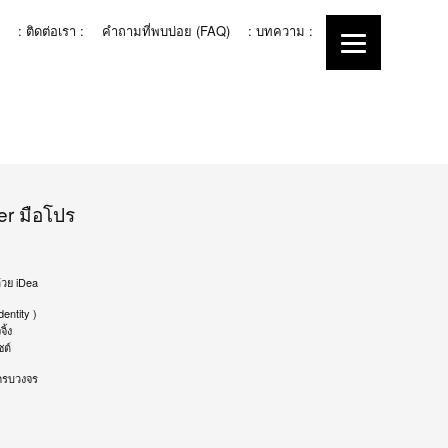
: ติดต่อเรา :
คำถามที่พบบ่อย (FAQ)
: บทความ :
er มือโปร
้วย iDea
entity )
ิ้ง
ซต์
ครบวงจร