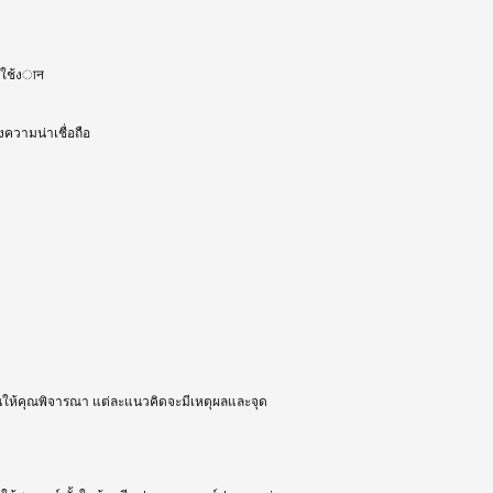
รใช้งान
งความน่าเชื่อถือ
้นให้คุณพิจารณา แต่ละแนวคิดจะมีเหตุผลและจุด