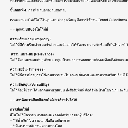
หลังจากที่คุณเลือกแนวคิดที่ชอบแล้ว เราจะพัฒนาต่อยอดและปรับแต่งรายละเอียดใ
ขั้นตอนที่ 4:
การนำเสนอผลงานสุดท้าย
เราจะส่งมอบไฟล์โลโก้ในรูปแบบต่างๆ พร้อมคู่มือการใช้งาน (Brand Guidelines) ที่
+ + คุณสมบัติของโลโก้ที่ดี
ความเรียบง่าย (Simplicity)
โลโก้ที่ดีต้องเรียบง่าย จดจำง่าย และสื่อสารได้ชัดเจน ความซับซ้อนที่เกินไปจะ
ความเหมาะสม (Relevance)
โลโก้ต้องเหมาะสมกับธุรกิจและกลุ่มเป้าหมาย การออกแบบต้องสะท้อนถึงลักษณะ
ความยั่งยืน (Timeless)
โลโก้ที่ดีควรมีอายุการใช้งานยาวนาน ไม่ตกแฟชั่นง่าย และสามารถปรับเปลี่ยนไ
ความยืดหยุ่น (Versatility)
โลโก้ต้องใช้งานได้หลากหลายรูปแบบ ทั้งสื่อสิ่งพิมพ์ สื่อดิจิทัล ป้ายโฆษณา และสิ
+ + เทคนิคการเลือกสีและตัวอักษรสำหรับโลโก้
การเลือกใช้สี
สีในโลโก้มีความหมายและส่งผลต่อจิตวิทยาของผู้บริโภค:
– **สีน้ำเงิน**: ความน่าเชื่อถือ เสถียรภาพ
– **สีแดง**: พลังงาน ความหลงใหล