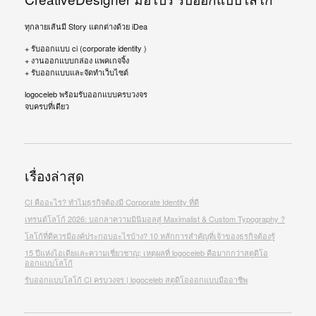
ทุกลายเส้นมี Story แตกต่างด้วย iDea
+ รับออกแบบ ci (corporate identity )
+ งานออกแบบกล่อง แพคเกจจิ้ง
+ รับออกแบบและจัดทำเว็บไซต์
logoceleb พร้อมรับออกแบบครบวงจร
จบครบที่เดียว
เรื่องล่าสุด
CI คืออะไร? ทำไมธุรกิจต้องมี Corporate Identity ที่ดี
เทรนด์โลโก้ 2026: บอกลาความมินิมอลสู่ Maximalist & Custom Typography ?
โลโก้ที่ดีควรมีองค์ประกอบอะไรบ้าง? 10 หลักการสำคัญที่เจ้าของธุรกิจต้องรู้
15 ปีแห่งไอเดียและความเชี่ยวชาญ: เหตุผลที่ logoceleb คือมากกว่าสตูดิโอ
ออกแบบโลโก้
รับออกแบบโลโก้ CI ครบวงจร | logoceleb สตูดิโอออกแบบมืออาชีพ