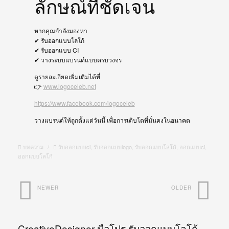
ลักษณ์ที่ชัดเจน
หากคุณกำลังมองหา
✔ รับออกแบบโลโก้
✔ รับออกแบบ CI
✔ วางระบบแบรนด์แบบครบวงจร
ดูรายละเอียดเพิ่มเติมได้ที่
👉
www.logoceleb.net
https://www.facebook.com/logoceleb
วางแบรนด์ให้ถูกตั้งแต่วันนี้ เพื่อการเติบโตที่มั่นคงในอนาคต
บทความ
/
รับออกแบบci
,
รับออกแบบlogo
,
รับออกแบบโลโก้
,
ออกแบบci
,
ออกแบบโลโก้
NEWER
OLDER
CreativeDesigner มือโปร รับออกแบบโลโก้