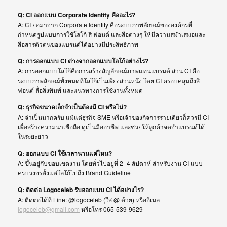
Q: CI ออกแบบ Corporate Identity คืออะไร?
A: CI ย่อมาจาก Corporate Identity คือระบบภาพลักษณ์ขององค์กรที่
กำหนดรูปแบบการใช้โลโก้ สี ฟอนต์ และสื่อต่างๆ ให้มีความสม่ำเสมอและ
สื่อสารตัวตนของแบรนด์ได้อย่างมีประสิทธิภาพ
Q: การออกแบบ CI ต่างจากออกแบบโลโก้อย่างไร?
A: การออกแบบโลโก้คือการสร้างสัญลักษณ์ภาพแทนแบรนด์ ส่วน CI คือ
ระบบภาพลักษณ์ทั้งหมดที่โลโก้เป็นเพียงส่วนหนึ่ง โดย CI ครอบคลุมถึงสี
ฟอนต์ สื่อสิ่งพิมพ์ และแนวทางการใช้งานทั้งหมด
Q: ธุรกิจขนาดเล็กจำเป็นต้องมี CI หรือไม่?
A: จำเป็นมากครับ แม้แต่ธุรกิจ SME หรือเจ้าของกิจการรายเดียวก็ควรมี CI
เพื่อสร้างความน่าเชื่อถือ ดูเป็นมืออาชีพ และช่วยให้ลูกค้าจดจำแบรนด์ได้
ในระยะยาว
Q: ออกแบบ CI ใช้เวลานานแค่ไหน?
A: ขึ้นอยู่กับขอบเขตงาน โดยทั่วไปอยู่ที่ 2–4 สัปดาห์ สำหรับงาน CI แบบ
ครบวงจรตั้งแต่โลโก้ไปถึง Brand Guideline
Q: ติดต่อ Logoceleb รับออกแบบ CI ได้อย่างไร?
A: ติดต่อได้ที่ Line: @logoceleb (ใส่ @ ด้วย) หรืออีเมล
logoceleb@gmail.com
หรือโทร 065-539-9629