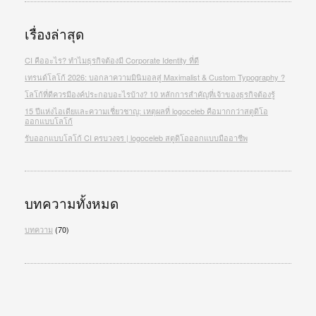
เรื่องล่าสุด
CI คืออะไร? ทำไมธุรกิจต้องมี Corporate Identity ที่ดี
เทรนด์โลโก้ 2026: บอกลาความมินิมอลสู่ Maximalist & Custom Typography ?
โลโก้ที่ดีควรมีองค์ประกอบอะไรบ้าง? 10 หลักการสำคัญที่เจ้าของธุรกิจต้องรู้
15 ปีแห่งไอเดียและความเชี่ยวชาญ: เหตุผลที่ logoceleb คือมากกว่าสตูดิโอ
ออกแบบโลโก้
รับออกแบบโลโก้ CI ครบวงจร | logoceleb สตูดิโอออกแบบมืออาชีพ
บทความทั้งหมด
บทความ
(70)