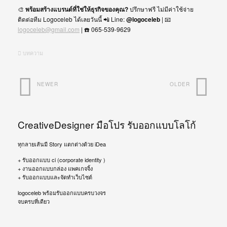
🎨
พร้อมสร้างแบรนด์ที่ใช่ให้ธุรกิจของคุณ?
ปรึกษาฟรี ไม่มีค่าใช้จ่าย
ติดต่อทีม Logoceleb ได้เลยวันนี้ 📲 Line:
@logoceleb
| 📧
logoceleb@gmail.com
| ☎️ 065-539-9629
บทความ
NEWER
OLDER
CreativeDesigner มือโปร รับออกแบบโลโก้
ทุกลายเส้นมี Story แตกต่างด้วย iDea
+ รับออกแบบ ci (corporate identity )
+ งานออกแบบกล่อง แพคเกจจิ้ง
+ รับออกแบบและจัดทำเว็บไซต์
logoceleb พร้อมรับออกแบบครบวงจร
จบครบที่เดียว