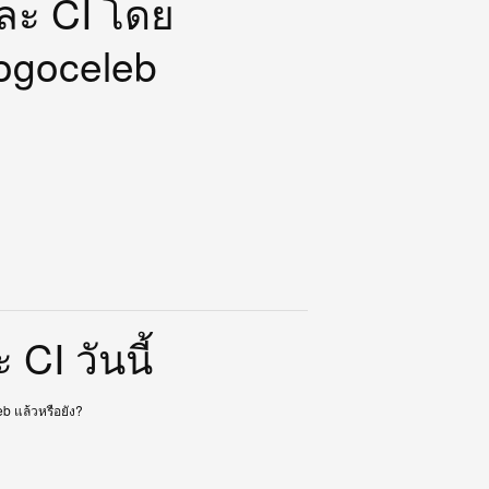
ละ CI โดย
Logoceleb
CI วันนี้
b แล้วหรือยัง?