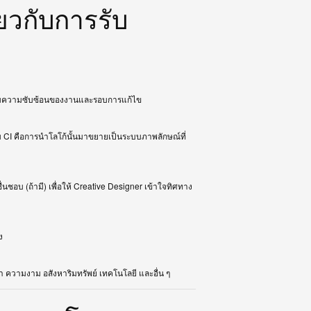
่ยวกับการรับ
ู่กับความซับซ้อนของงานและรอบการแก้ไข
 CI คือการนำโลโก้นั้นมาขยายเป็นระบบภาพลักษณ์ที่
ื่นชอบ (ถ้ามี) เพื่อให้ Creative Designer เข้าใจทิศทาง
ง
ปา ความงาม อสังหาริมทรัพย์ เทคโนโลยี และอื่น ๆ