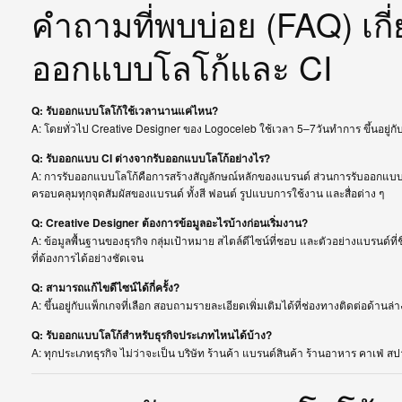
คำถามที่พบบ่อย (FAQ) เกี
ออกแบบโลโก้และ CI
Q: รับออกแบบโลโก้ใช้เวลานานแค่ไหน?
A: โดยทั่วไป Creative Designer ของ Logoceleb ใช้เวลา 5–7วันทำการ ขึ้นอย
Q: รับออกแบบ CI ต่างจากรับออกแบบโลโก้อย่างไร?
A: การรับออกแบบโลโก้คือการสร้างสัญลักษณ์หลักของแบรนด์ ส่วนการรับออกแบบ
ครอบคลุมทุกจุดสัมผัสของแบรนด์ ทั้งสี ฟอนต์ รูปแบบการใช้งาน และสื่อต่าง ๆ
Q: Creative Designer ต้องการข้อมูลอะไรบ้างก่อนเริ่มงาน?
A: ข้อมูลพื้นฐานของธุรกิจ กลุ่มเป้าหมาย สไตล์ดีไซน์ที่ชอบ และตัวอย่างแบรนด์ที่ช
ที่ต้องการได้อย่างชัดเจน
Q: สามารถแก้ไขดีไซน์ได้กี่ครั้ง?
A: ขึ้นอยู่กับแพ็กเกจที่เลือก สอบถามรายละเอียดเพิ่มเติมได้ที่ช่องทางติดต่อด้านล่า
Q: รับออกแบบโลโก้สำหรับธุรกิจประเภทไหนได้บ้าง?
A: ทุกประเภทธุรกิจ ไม่ว่าจะเป็น บริษัท ร้านค้า แบรนด์สินค้า ร้านอาหาร คาเฟ่ ส