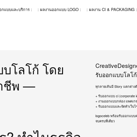
ออกแบบและบริการ :
: ผลงานออกแบบ LOGO :
: ผลงาน CI & PACKAGING :
บบโลโก้ โดย
CreativeDesign
รับออกแบบโลโก้
อาชีพ —
ทุกลายเส้นมี Story แตกต่างด
+ รับออกแบบ ci (corporate id
+ งานออกแบบกล่อง แพคเกจจ
+ รับออกแบบและจัดทำเว็บไ
logoceleb พร้อมรับออกแบบ
จบครบที่เดียว
ร? ทำไมธุรกิจ