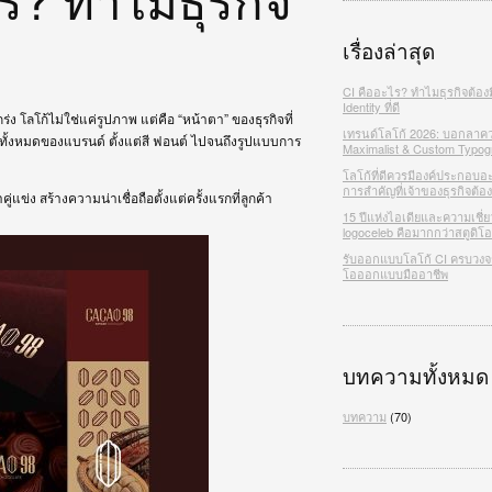
เรื่องล่าสุด
CI คืออะไร? ทำไมธุรกิจต้อง
Identity ที่ดี
 โลโก้ไม่ใช่แค่รูปภาพ แต่คือ “หน้าตา” ของธุรกิจที่
เทรนด์โลโก้ 2026: บอกลาคว
มทั้งหมดของแบรนด์ ตั้งแต่สี ฟอนต์ ไปจนถึงรูปแบบการ
Maximalist & Custom Typog
โลโก้ที่ดีควรมีองค์ประกอบอ
การสำคัญที่เจ้าของธุรกิจต้องร
่แข่ง สร้างความน่าเชื่อถือตั้งแต่ครั้งแรกที่ลูกค้า
15 ปีแห่งไอเดียและความเชี่ย
logoceleb คือมากกว่าสตูดิ
รับออกแบบโลโก้ CI ครบวงจร 
โอออกแบบมืออาชีพ
บทความทั้งหมด
บทความ
(70)