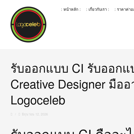
: หน้าหลัก :
: เกี่ยวกับเรา :
: ราคาค่า
รับออกแบบ CI รับออกแ
Creative Designer มือ
Logoceleb
/
มิถุนายน 12, 2026
รับออกแบบ CI คืออะไ