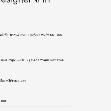
ลักร้อยแบรนด์ ครอบคลุมทั้งสตาร์ทอัพ SME และ
กด้วยน้อยที่สุด” — เรียบหรู สะอาด ทันสมัย แต่ทรงพลัง
ละสื่อสารได้ตลอดเวลา
บริบท