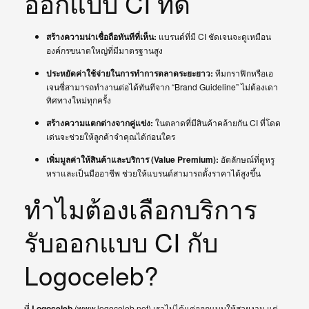
ออกแบบ CI ที่ดี
สร้างความน่าเชื่อถือทันทีที่เห็น:
แบรนด์ที่มี CI ชัดเจนจะดูเหมือน
องค์กรขนาดใหญ่ที่มีมาตรฐานสูง
ประหยัดค่าใช้จ่ายในการทำการตลาดระยะยาว:
ทีมกราฟิกหรือเอ
เจนซี่สามารถทำงานต่อได้ทันทีจาก “Brand Guideline” ไม่ต้องเดา
ทิศทางใหม่ทุกครั้ง
สร้างความแตกต่างจากคู่แข่ง:
ในตลาดที่มีสินค้าคล้ายกัน CI ที่โดด
เด่นจะช่วยให้ลูกค้าจำคุณได้ก่อนใคร
เพิ่มมูลค่าให้สินค้าและบริการ (Value Premium):
อัตลักษณ์ที่ดูหรู
หราและเป็นมืออาชีพ ช่วยให้แบรนด์สามารถตั้งราคาได้สูงขึ้น
ทำไมต้องเลือกบริการ
รับออกแบบ CI กับ
Logoceleb?
ที่
Logoceleb
(www.logoceleb.net) เราไม่ได้แค่ออกแบบให้สวยงาม แต่