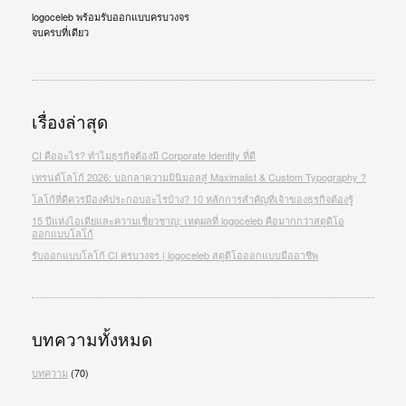
logoceleb พร้อมรับออกแบบครบวงจร
จบครบที่เดียว
เรื่องล่าสุด
CI คืออะไร? ทำไมธุรกิจต้องมี Corporate Identity ที่ดี
เทรนด์โลโก้ 2026: บอกลาความมินิมอลสู่ Maximalist & Custom Typography ?
โลโก้ที่ดีควรมีองค์ประกอบอะไรบ้าง? 10 หลักการสำคัญที่เจ้าของธุรกิจต้องรู้
15 ปีแห่งไอเดียและความเชี่ยวชาญ: เหตุผลที่ logoceleb คือมากกว่าสตูดิโอ
ออกแบบโลโก้
รับออกแบบโลโก้ CI ครบวงจร | logoceleb สตูดิโอออกแบบมืออาชีพ
บทความทั้งหมด
บทความ
(70)