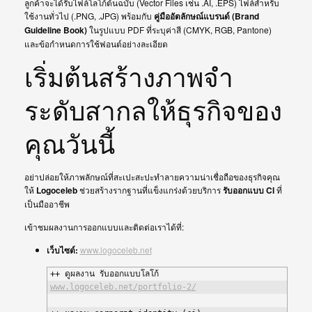
ลูกค้าจะได้รับไฟล์โลโก้ต้นฉบับ (Vector Files เช่น .AI, .EPS) ไฟล์สำหรับ
ใช้งานทั่วไป (.PNG, .JPG) พร้อมกับ
คู่มืออัตลักษณ์แบรนด์ (Brand
Guideline Book)
ในรูปแบบ PDF ที่ระบุค่าสี (CMYK, RGB, Pantone)
และข้อกำหนดการใช้ฟอนต์อย่างละเอียด
เริ่มต้นสร้างภาพจำ
ระดับสากลให้ธุรกิจของ
คุณวันนี้
อย่าปล่อยให้ภาพลักษณ์ที่สะเปะสะปะทำลายความน่าเชื่อถือของธุรกิจคุณ
ให้
Logoceleb
ช่วยสร้างรากฐานที่แข็งแกร่งด้วยบริการ
รับออกแบบ CI
ที่
เป็นมืออาชีพ
เข้าชมผลงานการออกแบบและติดต่อเราได้ที่:
เว็บไซต์:
www.logoceleb.net
www.logoceleb.net/portfolio-2/