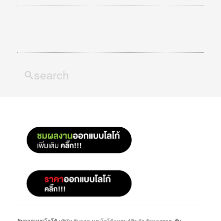
บริษัท รับออกแบบโลโก้แบรนด์สินค้า ร้านอาหาร