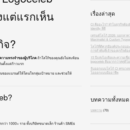
้งแต่แรกเห็น
เรื่องล่าสุด
CI คืออะไร? ทำไมธุรกิจต้อง
Identity ที่ดี
เทรนด์โลโก้ 2026: บอกลาคว
กิจ?
Maximalist & Custom Typog
โลโก้ที่ดีควรมีองค์ประกอบอ
การสำคัญที่เจ้าของธุรกิจต้องร
15 ปีแห่งไอเดียและความเชี่ย
นความทรงจำของผู้บริโภค
ถ้าโลโก้ของคุณยังไม่สะท้อน
logoceleb คือมากกว่าสตูดิ
นตั้งแต่ก้าวแรก
รับออกแบบโลโก้ CI ครบวงจร 
โอออกแบบมืออาชีพ
รตัวตนของแบรนด์ให้โดนใจกลุ่มเป้าหมาย และช่วยให้
leb?
บทความทั้งหมด
บทความ
(70)
ว่า 1000+ ราย ทั้งบริษัทขนาดเล็ก ร้านค้า SMEs