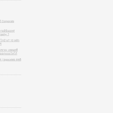
มี Corporate
ามมินิมอลสู่
raphy ?
ะไรบ้าง? 10 หลัก
ู้
วชาญ: เหตุผลที่
โอออกแบบโลโก้
| logoceleb สตูดิ